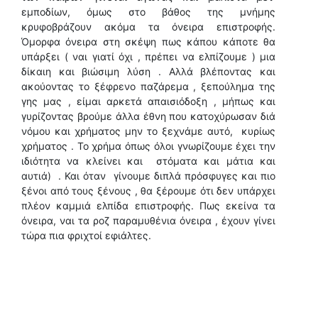
εμποδίων, όμως στο βάθος της μνήμης
κρυφοβράζουν ακόμα τα όνειρα επιστροφής.
Όμορφα όνειρα στη σκέψη πως κάπου κάποτε θα
υπάρξει ( ναι γιατί όχι , πρέπει να ελπίζουμε ) μια
δίκαιη και βιώσιμη λύση . Αλλά βλέποντας και
ακούοντας το ξέφρενο παζάρεμα , ξεπούλημα της
γης μας , είμαι αρκετά απαισιόδοξη , μήπως και
γυρίζοντας βρούμε άλλα έθνη που κατοχύρωσαν διά
νόμου και χρήματος μην το ξεχνάμε αυτό, κυρίως
χρήματος . Το χρήμα όπως όλοι γνωρίζουμε έχει την
ιδιότητα να κλείνει και στόματα και μάτια και
αυτιά) . Και όταν γίνουμε διπλά πρόσφυγες και πιο
ξένοι από τους ξένους , θα ξέρουμε ότι δεν υπάρχει
πλέον καμμιά ελπίδα επιστροφής. Πως εκείνα τα
όνειρα, ναι τα ροζ παραμυθένια όνειρα , έχουν γίνει
τώρα πια φριχτοί εφιάλτες.