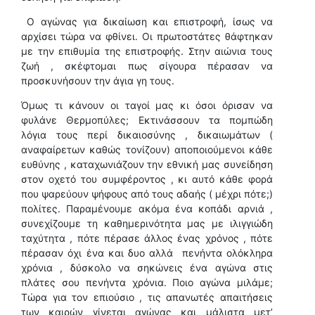
Ο αγώνας για δικαίωση και επιστροφή, ίσως να
αρχίσει τώρα να φθίνει. Οι πρωτοστάτες θάφτηκαν
με την επιθυμία της επιστροφής. Στην αιώνια τους
ζωή , σκέφτομαι πως σίγουρα πέρασαν να
προσκυνήσουν την άγια γη τους.
Όμως τι κάνουν οι ταγοί μας κι όσοι όρισαν να
φυλάνε Θερμοπύλες; Ε
κτινάσσουν τα πομπώδη
λόγια τους περί δικαιοσύνης , δικαιωμάτων (
αναφαίρετων καθώς τονίζουν) αποποιούμενοι κάθε
ευθύνης , καταχωνιάζουν την εθνική μας συνείδηση
στον οχετό του συμφέροντος , κι αυτό κάθε φορά
που ψαρεύουν ψήφους από τους αδαής ( μέχρι πότε;)
πολίτες. Παραμένουμε ακόμα ένα κοπάδι αρνιά ,
συνεχίζουμε τη καθημερινότητα μας με ιλιγγιώδη
ταχύτητα , πότε πέρασε άλλος ένας χρόνος , πότε
πέρασαν όχι ένα και δυο αλλά πενήντα ολόκληρα
χρόνια , δύσκολο να σηκώνεις ένα αγώνα στις
πλάτες σου πενήντα χρόνια. Ποιο αγώνα μιλάμε;
Τώρα για τον επιούσιο , τις απανωτές απαιτήσεις
των καιρών γίνεται αγώνας και μάλιστα μετ’