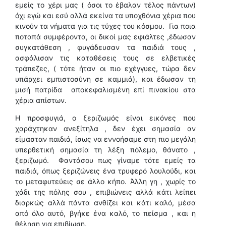
εμείς το χέρι μας ( όσοι το έβαλαν τέλος πάντων)
όχι εγώ και εσύ αλλά εκείνα τα υποχθόνια χέρια που
κινούν τα νήματα για τις τύχες του κόσμου. Για ποια
ποταπά συμφέροντα, οι δικοί μας εφιάλτες ,έδωσαν
συγκατάθεση , φυγάδευσαν τα παιδιά τους ,
ασφάλισαν τις καταθέσεις τους σε ελβετικές
τράπεζες, ( τότε ήταν οι πιο εχέγγυες, τώρα δεν
υπάρχει εμπιστοσύνη σε καμμιά), και έδωσαν τη
μισή πατρίδα αποκεφαλισμένη επί πινακίου στα
χέρια απίστων.
Η προσφυγιά, ο ξεριζωμός είναι εικόνες που
χαράχτηκαν ανεξίτηλα , δεν έχει σημασία αν
είμασταν παιδιά, ίσως να εννοήσαμε στη πιο μεγάλη
υπερθετική σημασία τη λέξη πόλεμο, θάνατο ,
ξεριζωμό. Φαντάσου πως γίναμε τότε εμείς τα
παιδιά, όπως ξεριζώνεις ένα τρυφερό λουλούδι, και
το μεταφυτεύεις σε άλλο κήπο. Άλλη γη , χωρίς το
χάδι της πόλης σου , επιβιώνεις αλλά κάτι λείπει
διαρκώς αλλά πάντα ανθίζει και κάτι καλό, μέσα
από όλο αυτό, βγήκε ένα καλό, το πείσμα , και η
θέληση για επιβίωση.