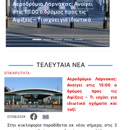
Αεροδρόμιο Λάρνακας: Ανοίγει
Σφοδρά 
στις 15:00 ο δρόμος προς τις
διορισμ
Αφίξεις – Τι ισχύει για ιδιωτικά
ημικρατ
οχήματα και ταξί
Previous
Next
ΤΕΛΕΥΤΑΙΑ ΝΕΑ
ΕΠΙΚΑΙΡΟΤΗΤΑ
Αεροδρόμιο Λάρνακας:
Ανοίγει στις 15:00 ο
δρόμος προς τις
Αφίξεις – Τι ισχύει για
ιδιωτικά οχήματα και
ταξί
07/08/2026
Στην κυκλοφορία παραδίδεται εκ νέου σήμερα, στις 3