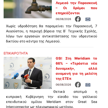
Λεμεσό την Παρασκευή
– Οι δρόμοι που
επηρεάζονται
06/08/2026
Χωρίς υδροδότηση θα παραμείνει την Παρασκευή, 7
Αυγούστου, η περιοχή βόρεια της Β΄ Τεχνικής Σχολής,
λόγω των εργασιών αντικατάστασης του υδρευτικού
δικτύου στο κέντρο της Λεμεσού.
ΕΠΙΚΑΙΡΟΤΗΤΑ
GSI: Στη Meridiam το
66% – «Τεράστια νέα
δυναμική», αλλά
αναμονή για τη μελέτη
της ΕΤΕπ
06/08/2026
Θετικά αποτιμά η
κυπριακή Κυβέρνηση την είσοδο του γαλλικού
επενδυτικού ομίλου Meridiam στον Great Sea
Interconnector ως πλειοψηφικού μετόχου.