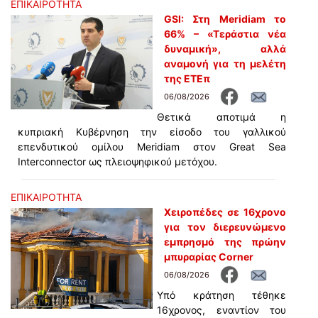
ΕΠΙΚΑΙΡΟΤΗΤΑ
GSI: Στη Meridiam το
66% – «Τεράστια νέα
δυναμική», αλλά
αναμονή για τη μελέτη
της ΕΤΕπ
06/08/2026
Θετικά αποτιμά η
κυπριακή Κυβέρνηση την είσοδο του γαλλικού
επενδυτικού ομίλου Meridiam στον Great Sea
Interconnector ως πλειοψηφικού μετόχου.
ΕΠΙΚΑΙΡΟΤΗΤΑ
Χειροπέδες σε 16χρονο
για τον διερευνώμενο
εμπρησμό της πρώην
μπυραρίας Corner
06/08/2026
Υπό κράτηση τέθηκε
16χρονος, εναντίον του