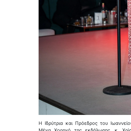
Η Ιδρύτρια και Πρόεδρος του Ιωαννείο
Μέγα Χορηγό της εκδήλωσης, κ. Χρίσ