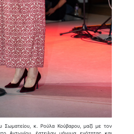
υ Σωματείου, κ. Ρούλα Κούβαρου, μαζί με τον
το Αντωνίου, έστειλαν μήνυμα ενότητας και