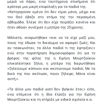
μεριά να πάρει, ενώ ταυτόχρονα επισήμανε ότι
κράταγε μια μικρή επιφύλαξη για τα παιδιά της.
«Κατηγορούσε εμένα ότι δεν είμαι μάνα, μέχρι και
τον Θεό έβαζε στο στόμα της την περασμένη
εβδομάδα. Έλέγε ότι δεν είχε πειράξει κανένα και
ήταν αθώα» συνέχισε η μητέρα της 25χρονης.
Μάλιστα, αναρωτήθηκε «και να τα είχε μαζί μου,
ποιος της έδωσε το δικαίωμα να αφαιρεί ζωές; Και
αν τσακωνόταν, τα άλλα παιδιά τι της έφταιξαν;»
ενώ στην παρατήρηση δημοσιογράφου ότι για το
βρέφος της φίλης της η Ειρήνη Μουρτζούκου
επικαλέστηκε ζήλια, η μητέρα της διερωτήθηκε
«ζηλεύουμε κάποιον και σκοτώνουμε παιδιά; Με τα
δικά της που σκότωσε, ποιον ζήλεψε; Μάνα είναι
αυτή;».
«Τα άλλα μου παιδιά γιατί δεν βγήκαν έτσι;» είπε,
ενώ επέμεινε ότι η ίδια έτρεξε για την Ειρήνη
Μουρτζούκου και τη στήριξε με ειδικά σχολεία κ.α.